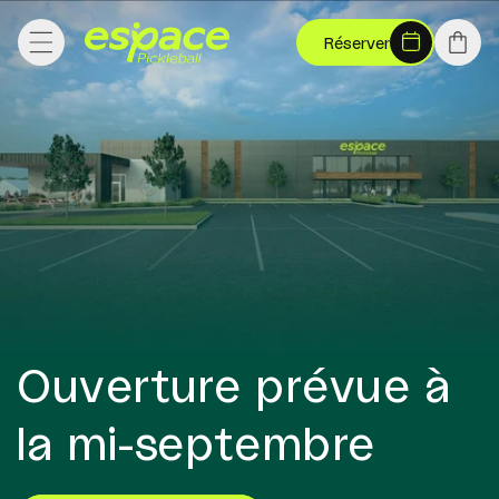
et
passer
Panier
Réserver
au
contenu
Ouverture prévue à
la mi-septembre